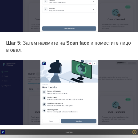
Шаг 5:
Затем нажмите на
Scan face
и поместите лицо
в овал.