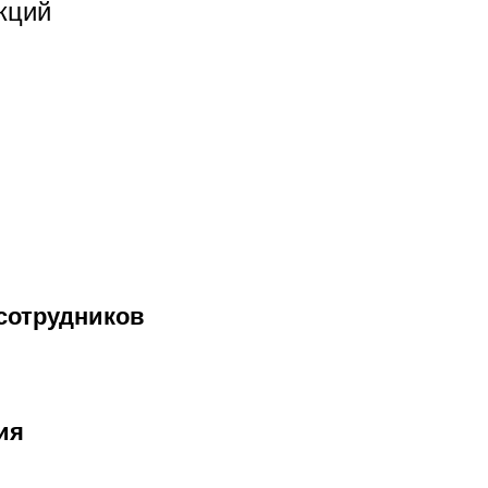
кций
сотрудников
ия