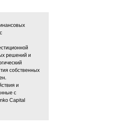
финансовых
с
естиционной
ых решений и
огический
ятия собственных
ен.
йствия и
анные с
ko Capital