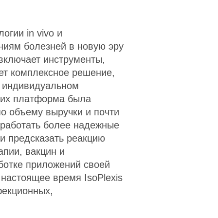
огии in vivo и
иям болезней в новую эру
включает инструменты,
ет комплексное решение,
а индивидуальном
а их платформа была
 объему выручки и почти
зработать более надежные
 и предсказать реакцию
апии, вакцин и
аботке приложений своей
 настоящее время IsoPlexis
фекционных,