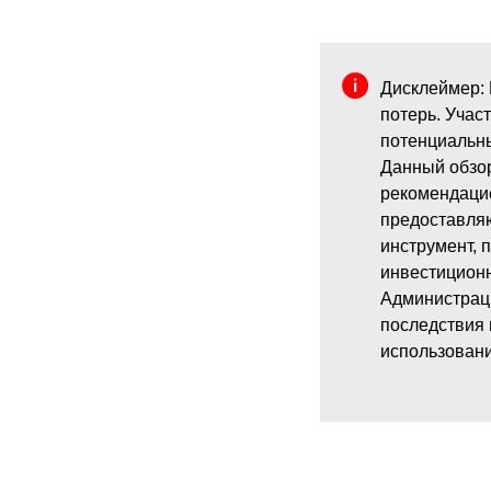
Дисклеймер:
потерь. Учас
потенциальн
Данный обзор
рекомендацие
предоставляю
инструмент, 
инвестиционн
Администраци
последствия 
использовани