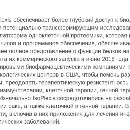
lexis обеспечивает более глубокий доступ к биол
и потенциально трансформирующим исследован
латформа одноклеточной протеомики, которая 
чипов и программное обеспечение, обеспечива
ее полное представление о функции белков н
нта их коммерческого запуска в июне 2018 год
ировыми биофармацевтическими компаниями по
кологических центров в США, чтобы помочь ра
, преодолеть терапевтическую резистентность
иммунотерапии, клеточной терапии, генной тер
Изначально IsoPlexis сосредоточились на разр
 рака, а также клеточной и генной терапии. В
ти, включив в них приложения для лечения ин
гических заболеваний.