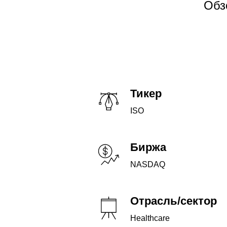
Обз
Тикер
ISO
Биржа
NASDAQ
Отрасль/сектор
Healthcare