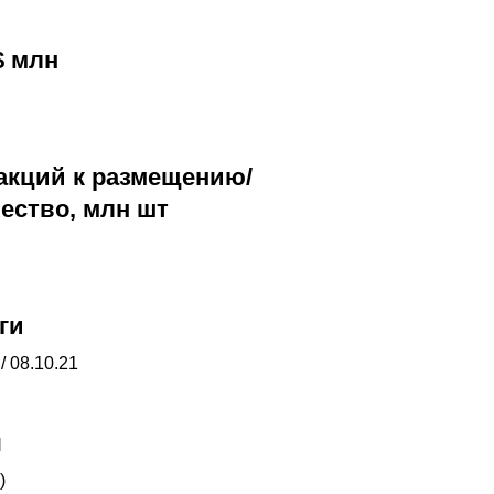
$ млн
акций к размещению/
ество, млн шт
ги
/ 08.10.21
я
)